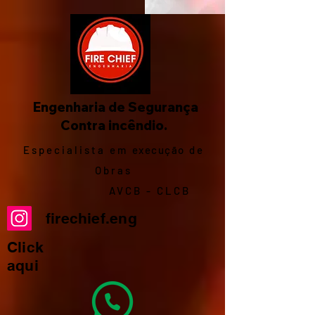
Engenharia de Segurança
Contra incêndio.
Especialista em
execução
de
Obras
AVCB - CLCB
firechief.eng
Click
aqui